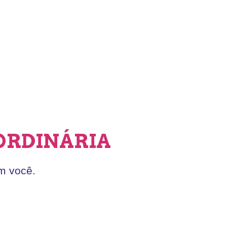
ORDINÁRIA
m você.