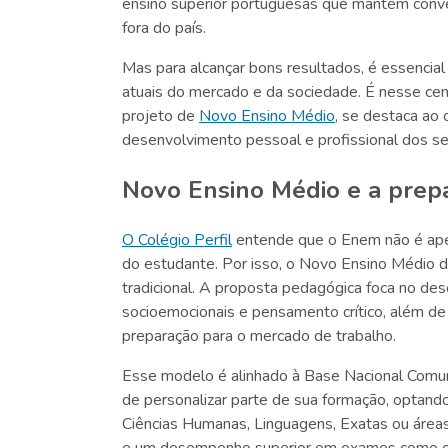
ensino superior portuguesas que mantêm convê
fora do país.
Mas para alcançar bons resultados, é essencial
atuais do mercado e da sociedade. É nesse cená
projeto de
Novo Ensino Médio
, se destaca ao 
desenvolvimento pessoal e profissional dos s
Novo Ensino Médio e a prep
O Colégio Perfil
entende que o Enem não é apen
do estudante. Por isso, o Novo Ensino Médio da
tradicional. A proposta pedagógica foca no de
socioemocionais e pensamento crítico, além de 
preparação para o mercado de trabalho.
Esse modelo é alinhado à Base Nacional Comum 
de personalizar parte de sua formação, optando
Ciências Humanas, Linguagens, Exatas ou áreas 
e um desempenho superior em exames como 