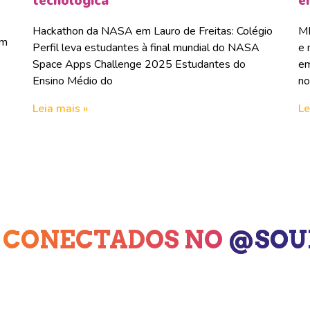
tecnológica
e
Hackathon da NASA em Lauro de Freitas: Colégio
ME
om
Perfil leva estudantes à final mundial do NASA
e 
Space Apps Challenge 2025 Estudantes do
em
Ensino Médio do
no
Leia mais »
Le
 CONECTADOS NO
@SOU