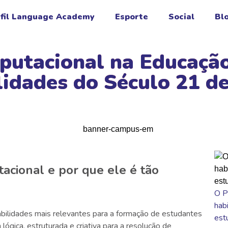
fil Language Academy
Esporte
Social
Bl
utacional na Educaçã
lidades do Século 21 d
cional e por que ele é tão
O P
hab
bilidades mais relevantes para a formação de estudantes
est
ógica, estruturada e criativa para a resolução de